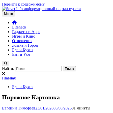
Перейти к содержимому
Меню
Sovetinfo.com – твой друг в большом городе. Игры, лайфхаки,
Крупнейшая база советов для жителей мегаполиса. От
уют
настройки эмуляторов до поиска друзей по интересам. Всё, что
нужно для учебы, работы и отдыха.
Lifehack
Гаджеты и Apps
Игры и Кино
Отношения
Жизнь и Город
Еда и Кухня
Быт и Уют
Найти:
Главная
Еда и Кухня
Пирожное Картошка
Евгений Тимофеев
23/01/2026
06/08/2026
0
1 минуты