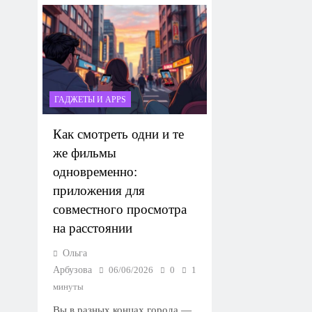
ГАДЖЕТЫ И APPS
Как смотреть одни и те
же фильмы
одновременно:
приложения для
совместного просмотра
на расстоянии
Ольга
Арбузова
06/06/2026
0
1
минуты
Вы в разных концах города —