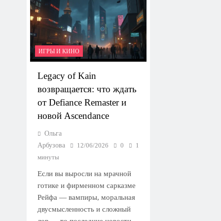
ИГРЫ И КИНО
Legacy of Kain
возвращается: что ждать
от Defiance Remaster и
новой Ascendance
Ольга
Арбузова
12/06/2026
0
1
минуты
Если вы выросли на мрачной
готике и фирменном сарказме
Рейфа — вампиры, моральная
двусмысленность и сложный