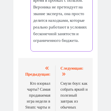
время в пробках с пользой.
Вероника не претендует на
звание эксперта, она просто
делится находками, которые
реально работают в условиях
бесконечной занятости и
ограниченного бюджета.
Следующая:
Навигация
Предыдущая:
по
Кто взорвал
Смузи боул: как
записям
чарты? Самая
собрать яркий и
продаваемая
полезный
игра недели в
завтрак из
Steam: чарты и
обычных