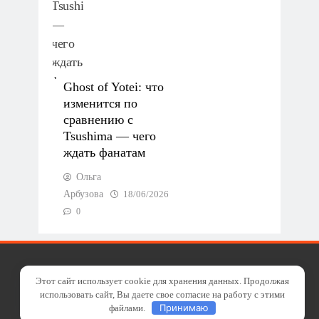
Ghost of Yotei: что
изменится по
сравнению с
Tsushima — чего
ждать фанатам
Ольга
Арбузова
18/06/2026
0
Sovetinfo.com 2014 -
Этот сайт использует cookie для хранения данных. Продолжая
использовать сайт, Вы даете свое согласие на работу с этими
2026. Powered By
Принимаю
файлами.
.
BlazeThemes