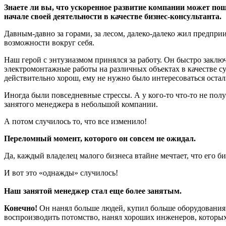
Знаете ли вы, что ускоренное развитие компании может пош
начале своей деятельности в качестве бизнес-консультанта.
Давным-давно за горами, за лесом, далеко-далеко жил предпри
возможности вокруг себя.
Наш герой с энтузиазмом принялся за работу. Он быстро заклю
электромонтажные работы на различных объектах в качестве с
действительно хорош, ему не нужно было интересоваться оста
Иногда были повседневные стрессы. А у кого-то что-то не полу
занятого менеджера в небольшой компании.
А потом случилось то, что все изменило!
Переломный момент, которого он совсем не ожидал.
Да, каждый владелец малого бизнеса втайне мечтает, что его биз
И вот это «однажды» случилось!
Наш занятой менеджер стал еще более занятым.
Конечно!
Он нанял больше людей, купил больше оборудования и 
воспроизводить потомство, нанял хороших инженеров, которы