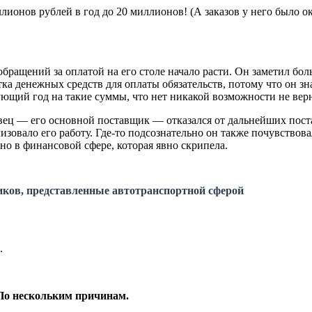
иллионов рублей в год до 20 миллионов! (А заказов у него было
 обращений за оплатой на его столе начало расти. Он заметил бо
ка денежных средств для оплаты обязательств, потому что он зн
дующий год на такие суммы, что нет никакой возможности не вер
овец — его основной поставщик — отказался от дальнейших поста
зовало его работу. Где-то подсознательно он также почувствова
но в финансовой сфере, которая явно скрипела.
ков, представленные автотранспортной сферой
.
По нескольким причинам.