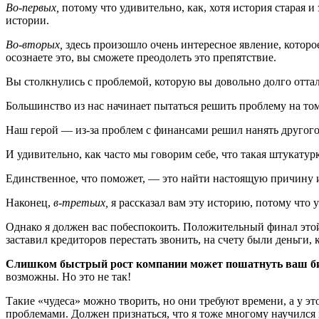
Во-первых,
потому что удивительно, как, хотя история старая и
истории.
Во-вторых,
здесь произошло очень интересное явление, которо
осознаете это, вы сможете преодолеть это препятствие.
Вы столкнулись с проблемой, которую вы довольно долго отталк
Большинство из нас начинает пытаться решить проблему на то
Наш герой — из-за проблем с финансами решил нанять другого ч
И удивительно, как часто мы говорим себе, что такая штукатур
Единственное, что поможет, — это найти настоящую причину и р
Наконец,
в-третьих,
я рассказал вам эту историю, потому что 
Однако я должен вас побеспокоить. Положительный финал этой
заставил кредиторов перестать звонить, на счету были деньг
Слишком быстрый рост компании может пошатнуть ваш би
возможны. Но это не так!
Такие «чудеса» можно творить, но они требуют времени, а у э
проблемами. Должен признаться, что я тоже многому научился 