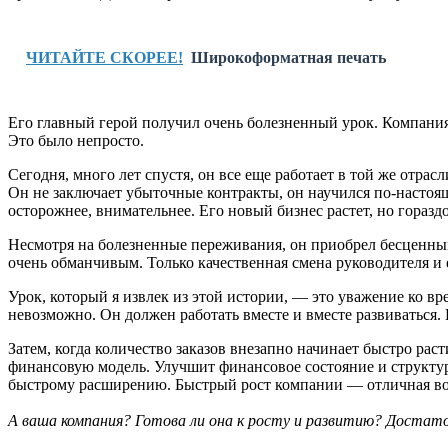
ЧИТАЙТЕ СКОРЕЕ!
Широкоформатная печать
Его главный герой получил очень болезненный урок. Компания
Это было непросто.
Сегодня, много лет спустя, он все еще работает в той же отр
Он не заключает убыточные контракты, он научился по-настояще
осторожнее, внимательнее. Его новый бизнес растет, но горазд
Несмотря на болезненные переживания, он приобрел бесценный о
очень обманчивым. Только качественная смена руководителя и 
Урок, который я извлек из этой истории, — это уважение ко вр
невозможно. Он должен работать вместе и вместе развиваться. 
Затем, когда количество заказов внезапно начинает быстро рас
финансовую модель. Улучшит финансовое состояние и структур
быстрому расширению. Быстрый рост компании — отличная возмо
А ваша компания? Готова ли она к росту и развитию? Доста