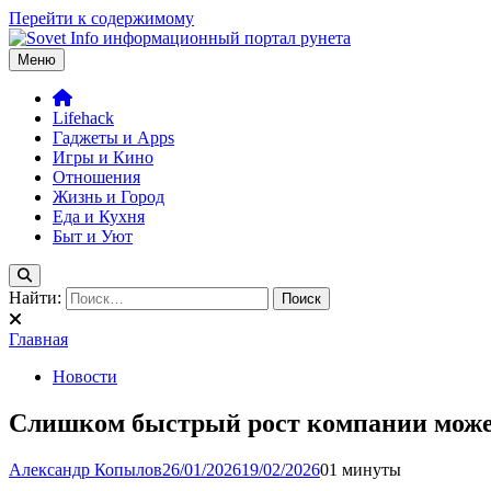
Перейти к содержимому
Меню
Sovetinfo.com – твой друг в большом городе. Игры, лайфхаки, 
Крупнейшая база советов для жителей мегаполиса. От настройк
Lifehack
Гаджеты и Apps
Игры и Кино
Отношения
Жизнь и Город
Еда и Кухня
Быт и Уют
Найти:
Главная
Новости
Слишком быстрый рост компании может
Александр Копылов
26/01/2026
19/02/2026
0
1 минуты