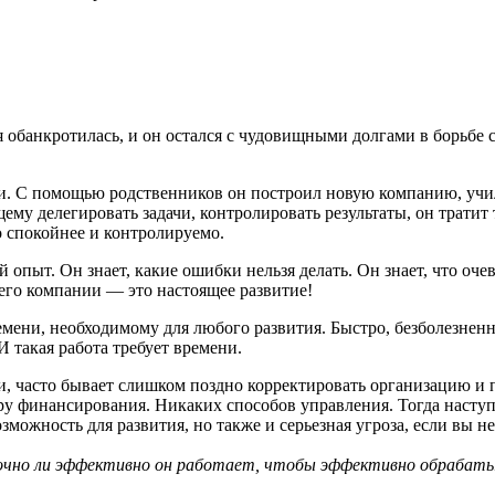
 обанкротилась, и он остался с чудовищными долгами в борьбе
асли. С помощью родственников он построил новую компанию, учи
му делегировать задачи, контролировать результаты, он тратит т
о спокойнее и контролируемо.
пыт. Он знает, какие ошибки нельзя делать. Он знает, что очев
его компании — это настоящее развитие!
емени, необходимому для любого развития. Быстро, безболезненн
И такая работа требует времени.
ти, часто бывает слишком поздно корректировать организацию и 
у финансирования. Никаких способов управления. Тогда наступа
жность для развития, но также и серьезная угроза, если вы не
точно ли эффективно он работает, чтобы эффективно обрабат