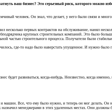
атнуть ваш бизнес? Это серьезный риск, которого можно изб
имчивый человек. Он знал, что делает, у него были связи и мно
чил несколько первых контрактов на обслуживание, нанял неско
убподрядчика крупных строительных компаний. Это было большим
льной частью строительного процесса. Получатели были стабиль
чилось, где-то надо было наверстать упущенное. И нужно было п
нес будет развиваться, когда-нибудь. Неизвестно, когда именно, 
машин. Все, что ему было нужно, и теперь он мог делать. Он на
х назначил менеджерами в этих удаленных местах. Они должны 