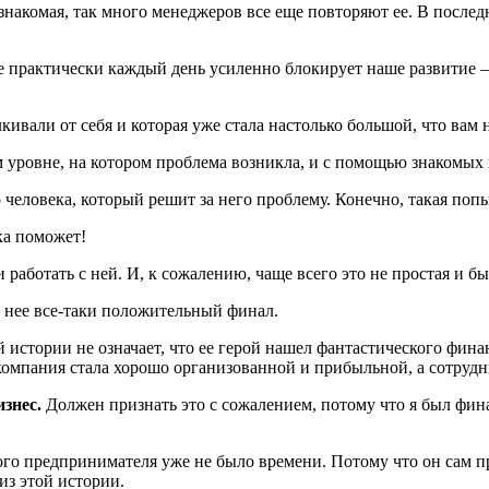
 знакомая, так много менеджеров все еще повторяют ее. В после
е практически каждый день усиленно блокирует наше развитие — 
ивали от себя и которая уже стала настолько большой, что вам н
м уровне, на котором проблема возникла, и с помощью знакомых 
еловека, который решит за него проблему. Конечно, такая попыт
ка поможет!
аботать с ней. И, к сожалению, чаще всего это не простая и бы
у нее все-таки положительный финал.
 истории не означает, что ее герой нашел фантастического фин
и, компания стала хорошо организованной и прибыльной, а сотр
знес.
Должен признать это с сожалением, потому что я был фин
того предпринимателя уже не было времени. Потому что он сам 
из этой истории.