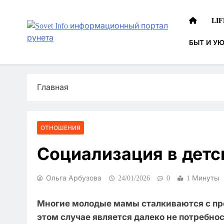
Перейти
к
LI
содержимому
БЫТ И У
Sovetinfo.com – твой друг в 
Крупнейшая база советов для жителей мегаполиса
Главная
ОТНОШЕНИЯ
Социализация в детс
Ольга Арбузова
24/01/2026
0
1 Минуты
Многие молодые мамы сталкиваются с про
этом случае является далеко не потребно