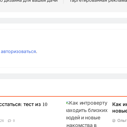
 дизайна для вашей дачи
Таргетированная реклама
о
авторизоваться
.
статься: тест из 10
Как и
новые
026
Ольг
0