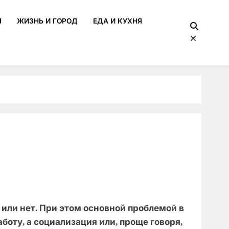
Я
ЖИЗНЬ И ГОРОД
ЕДА И КУХНЯ
уют
ам. Всё, что нужно для учебы, работы и отдыха.
или нет. При этом основной проблемой в
боту, а социализация или, проще говоря,