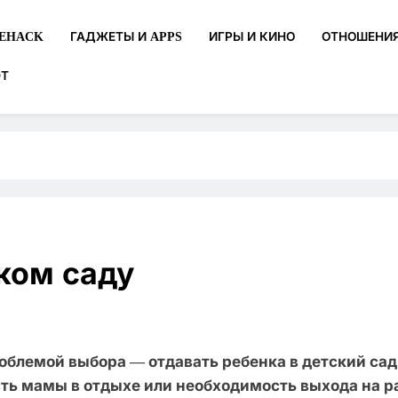
FEHACK
ГАДЖЕТЫ И APPS
ИГРЫ И КИНО
ОТНОШЕНИ
ЮТ
большом городе. Игры, лайфхаки, 
. От настройки эмуляторов до поиска друзей по интерес
ком саду
блемой выбора — отдавать ребенка в детский сад 
сть мамы в отдыхе или необходимость выхода на ра