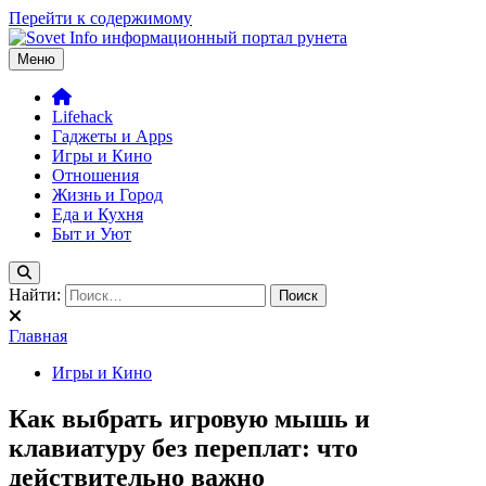
Перейти к содержимому
Меню
Sovetinfo.com – твой друг в большом городе. Игры, лайфхаки,
Крупнейшая база советов для жителей мегаполиса. От
уют
настройки эмуляторов до поиска друзей по интересам. Всё, что
нужно для учебы, работы и отдыха.
Lifehack
Гаджеты и Apps
Игры и Кино
Отношения
Жизнь и Город
Еда и Кухня
Быт и Уют
Найти:
Главная
Игры и Кино
Как выбрать игровую мышь и
клавиатуру без переплат: что
действительно важно