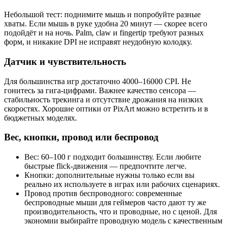
Небольшой тест: поднимите мышь и попробуйте разные
хваты. Если мышь в руке удобна 20 минут — скорее всего
подойдёт и на ночь. Palm, claw и fingertip требуют разных
форм, и никакие DPI не исправят неудобную колодку.
Датчик и чувствительность
Для большинства игр достаточно 4000–16000 CPI. Не
гонитесь за гига-цифрами. Важнее качество сенсора —
стабильность трекинга и отсутствие дрожания на низких
скоростях. Хорошие оптики от PixArt можно встретить и в
бюджетных моделях.
Вес, кнопки, провод или беспровод
Вес: 60–100 г подходит большинству. Если любите
быстрые flick-движения — предпочтите легче.
Кнопки: дополнительные нужны только если вы
реально их используете в играх или рабочих сценариях.
Провод против беспроводного: современные
беспроводные мыши для геймеров часто дают ту же
производительность, что и проводные, но с ценой. Для
экономии выбирайте проводную модель с качественным